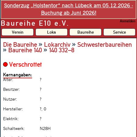
Sonderzug „Holstentor“ nach Lübeck am 05.12.2026 -
Buchung ab Juni 2026!
Baureihe E10 e.V.
Anmelden
Verein
Loks
Baureihe
Service
»
»
Die Baureihe
Lokarchiv
Schwesterbaureihen
»
»
Baureihe 140
140 332–8
Verschrottet
Kernangaben:
Alter:
?
Besitzer:
?
Nutzer:
?
Hersteller:
?, 0
Elektrik:
?
Schaltwerk:
N28H