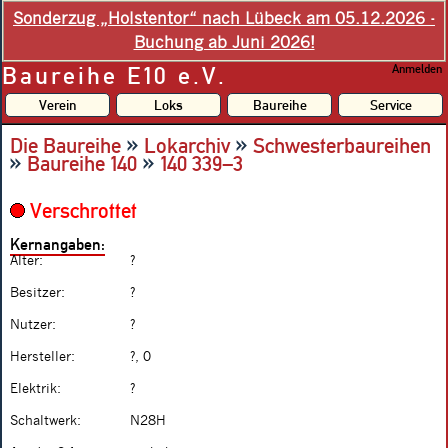
Sonderzug „Holstentor“ nach Lübeck am 05.12.2026 -
Buchung ab Juni 2026!
Baureihe E10 e.V.
Anmelden
Verein
Loks
Baureihe
Service
»
»
Die Baureihe
Lokarchiv
Schwesterbaureihen
»
»
Baureihe 140
140 339–3
Verschrottet
Kernangaben:
Alter:
?
Besitzer:
?
Nutzer:
?
Hersteller:
?, 0
Elektrik:
?
Schaltwerk:
N28H