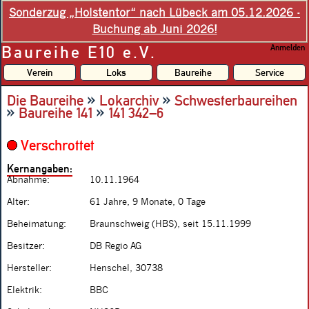
Sonderzug „Holstentor“ nach Lübeck am 05.12.2026 -
Buchung ab Juni 2026!
Baureihe E10 e.V.
Anmelden
Verein
Loks
Baureihe
Service
»
»
Die Baureihe
Lokarchiv
Schwesterbaureihen
»
»
Baureihe 141
141 342–6
Verschrottet
Kernangaben:
Abnahme:
10.11.1964
Alter:
61 Jahre, 9 Monate, 0 Tage
Beheimatung:
Braunschweig (HBS), seit 15.11.1999
Besitzer:
DB Regio AG
Hersteller:
Henschel, 30738
Elektrik:
BBC