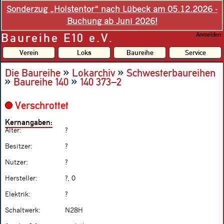
Sonderzug „Holstentor“ nach Lübeck am 05.12.2026 -
Buchung ab Juni 2026!
Baureihe E10 e.V.
Anmelden
Verein
Loks
Baureihe
Service
»
»
Die Baureihe
Lokarchiv
Schwesterbaureihen
»
»
Baureihe 140
140 373–2
Verschrottet
Kernangaben:
Alter:
?
Besitzer:
?
Nutzer:
?
Hersteller:
?, 0
Elektrik:
?
Schaltwerk:
N28H