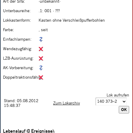
Art der Sifa:
-unbekannt-
Unterbaureihe:
.1: 001 - ???
Lokkastenform:
Kasten ohne Verschleißpufferbohlen
Farbe:
, seit
Einfachlampen:
Wendezugfähig:
LZB-Ausrüstung:
AK-Vorbereitung:
Doppeltraktionsfähig:
Lok aufrufen
Stand: 05.08.2012
Zum Lokarchiv
15:48:37
Lebenslauf (0 Ereignisse):