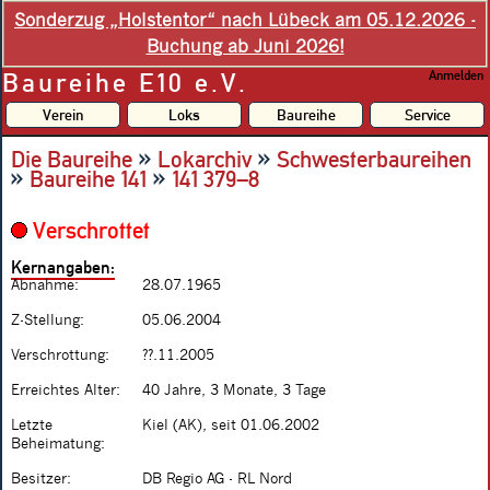
Sonderzug „Holstentor“ nach Lübeck am 05.12.2026 -
Buchung ab Juni 2026!
Baureihe E10 e.V.
Anmelden
Verein
Loks
Baureihe
Service
»
»
Die Baureihe
Lokarchiv
Schwesterbaureihen
»
»
Baureihe 141
141 379–8
Verschrottet
Kernangaben:
Abnahme:
28.07.1965
Z-Stellung:
05.06.2004
Verschrottung:
??.11.2005
Erreichtes Alter:
40 Jahre, 3 Monate, 3 Tage
Letzte
Kiel (AK), seit 01.06.2002
Beheimatung:
Besitzer:
DB Regio AG - RL Nord