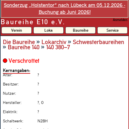
Sonderzug „Holstentor“ nach Lübeck am 05.12.2026 -
Buchung ab Juni 2026!
Baureihe E10 e.V.
Anmelden
Verein
Loks
Baureihe
Service
»
»
Die Baureihe
Lokarchiv
Schwesterbaureihen
»
»
Baureihe 140
140 380–7
Verschrottet
Kernangaben:
Alter:
?
Besitzer:
?
Nutzer:
?
Hersteller:
?, 0
Elektrik:
?
Schaltwerk:
N28H