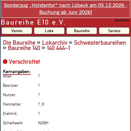
Sonderzug „Holstentor“ nach Lübeck am 05.12.2026 -
Buchung ab Juni 2026!
Baureihe E10 e.V.
Anmelden
Verein
Loks
Baureihe
Service
»
»
Die Baureihe
Lokarchiv
Schwesterbaureihen
»
»
Baureihe 140
140 444–1
Verschrottet
Kernangaben:
Alter:
?
Besitzer:
?
Nutzer:
?
Hersteller:
?, 0
Elektrik:
?
Schaltwerk:
N28H