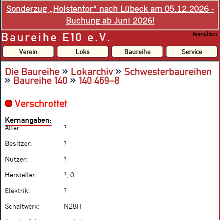
Sonderzug „Holstentor“ nach Lübeck am 05.12.2026 -
Buchung ab Juni 2026!
Baureihe E10 e.V.
Anmelden
Verein
Loks
Baureihe
Service
»
»
Die Baureihe
Lokarchiv
Schwesterbaureihen
»
»
Baureihe 140
140 469–8
Verschrottet
Kernangaben:
Alter:
?
Besitzer:
?
Nutzer:
?
Hersteller:
?, 0
Elektrik:
?
Schaltwerk:
N28H