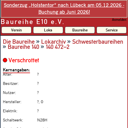
Sonderzug „Holstentor“ nach Lübeck am 05.12.2026 -
Buchung ab Juni 2026!
Baureihe E10 e.V.
Anmelden
Verein
Loks
Baureihe
Service
»
»
Die Baureihe
Lokarchiv
Schwesterbaureihen
»
»
Baureihe 140
140 472–2
Verschrottet
Kernangaben:
Alter:
?
Besitzer:
?
Nutzer:
?
Hersteller:
?, 0
Elektrik:
?
Schaltwerk:
N28H