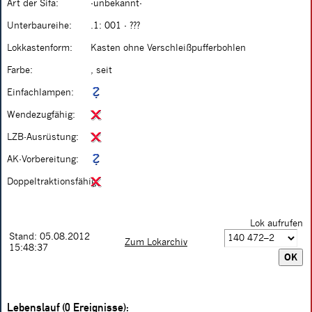
Art der Sifa:
-unbekannt-
Unterbaureihe:
.1: 001 - ???
Lokkastenform:
Kasten ohne Verschleißpufferbohlen
Farbe:
, seit
Einfachlampen:
Wendezugfähig:
LZB-Ausrüstung:
AK-Vorbereitung:
Doppeltraktionsfähig:
Lok aufrufen
Stand: 05.08.2012
Zum Lokarchiv
15:48:37
Lebenslauf (0 Ereignisse):