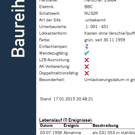
Baureihe
Hersteller:
Henschel, 29684
Elektrik:
BBC
Schaltwerk:
NU32R
Art der Sifa:
-unbekannt-
Unterbaureihe:
.1: 001 - 451
Lokkastenform:
Kasten ohne Verschlei?puf
Farbe:
grün, seit 30.11.1959
Einfachlampen:
Wendezugfähig:
LZB-Ausrüstung:
AK-Vorbereitung:
Doppeltraktionsfähig:
Besonderheit:
Umlackierungsdatum in grün
Stand: 17.01.2015 20:48:21
Lebenslauf (11 Ereignisse):
Datum
Ereignis
Beschreibung
03.07.1958
Abnahme
als E41 053 in stahlbl