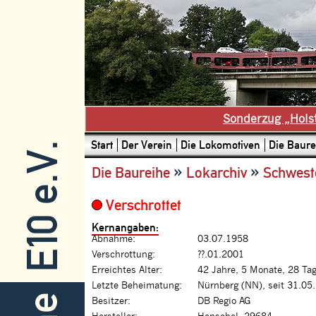
Sonderzug „Hols
Start
Der Verein
Die Lokomotiven
Die Baure
E10 e.V.
»
»
Die Baureihe
Lokarchiv
Schwest
Verschrottet
Kernangaben:
Abnahme:
03.07.1958
Verschrottung:
??.01.2001
Erreichtes Alter:
42 Jahre, 5 Monate, 28 Ta
Letzte Beheimatung:
Nürnberg (NN), seit 31.05
Besitzer:
DB Regio AG