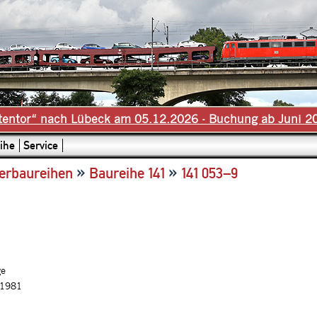
tentor“ nach Lübeck am 05.12.2026 - Buchung ab Juni 2
ihe
Service
»
»
erbaureihen
Baureihe 141
141 053–9
ge
.1981