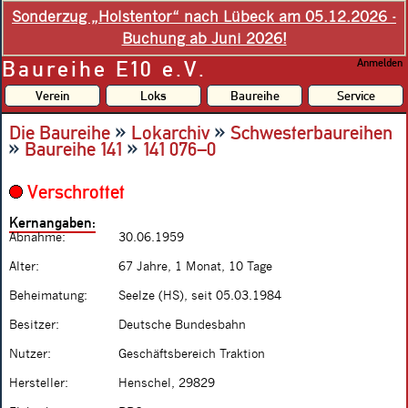
Sonderzug „Holstentor“ nach Lübeck am 05.12.2026 -
Buchung ab Juni 2026!
Baureihe E10 e.V.
Anmelden
Verein
Loks
Baureihe
Service
»
»
Die Baureihe
Lokarchiv
Schwesterbaureihen
»
»
Baureihe 141
141 076–0
Verschrottet
Kernangaben:
Abnahme:
30.06.1959
Alter:
67 Jahre, 1 Monat, 10 Tage
Beheimatung:
Seelze (HS), seit 05.03.1984
Besitzer:
Deutsche Bundesbahn
Nutzer:
Geschäftsbereich Traktion
Hersteller:
Henschel, 29829