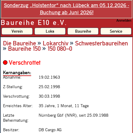
Sonderzug „Holstentor“ nach Lübeck am 05.12.2026 -
Buchung ab Juni 2026!
Baureihe E10 e.V.
Anmelden
Verein
Loks
Baureihe
Service
»
»
Die Baureihe
Lokarchiv
Schwesterbaureihen
»
»
Baureihe 150
150 080–0
Verschrottet
Kernangaben:
Abnahme:
19.02.1963
Z-Stellung:
25.02.1998
Verschrottung:
30.03.1998
Erreichtes Alter:
35 Jahre, 1 Monat, 11 Tage
Letzte
Nürnberg Gbf (NNR), seit 25.09.1988
Beheimatung:
Besitzer:
DB Cargo AG