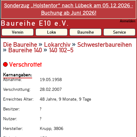
Sonderzug „Holstentor“ nach Lübeck am 05.12.2026 -
Buchung ab Juni 2026!
Baureihe E10 e.V.
Anmelden
Verein
Loks
Baureihe
Service
»
»
Die Baureihe
Lokarchiv
Schwesterbaureihen
»
»
Baureihe 140
140 102–5
Verschrottet
Kernangaben:
Abnahme:
19.05.1958
Verschrottung:
28.02.2007
Erreichtes Alter:
48 Jahre, 9 Monate, 9 Tage
Besitzer:
?
Nutzer:
?
Hersteller:
Krupp, 3806