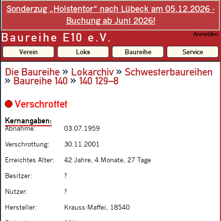
Sonderzug „Holstentor“ nach Lübeck am 05.12.2026 -
Buchung ab Juni 2026!
Baureihe E10 e.V.
Anmelden
Verein
Loks
Baureihe
Service
»
»
Die Baureihe
Lokarchiv
Schwesterbaureihen
»
»
Baureihe 140
140 129–8
Verschrottet
Kernangaben:
Abnahme:
03.07.1959
Verschrottung:
30.11.2001
Erreichtes Alter:
42 Jahre, 4 Monate, 27 Tage
Besitzer:
?
Nutzer:
?
Hersteller:
Krauss-Maffei, 18540