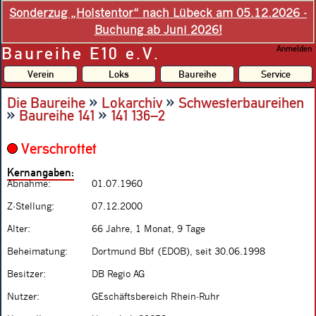
Sonderzug „Holstentor“ nach Lübeck am 05.12.2026 -
Buchung ab Juni 2026!
Baureihe E10 e.V.
Anmelden
Verein
Loks
Baureihe
Service
»
»
Die Baureihe
Lokarchiv
Schwesterbaureihen
»
»
Baureihe 141
141 136–2
Verschrottet
Kernangaben:
Abnahme:
01.07.1960
Z-Stellung:
07.12.2000
Alter:
66 Jahre, 1 Monat, 9 Tage
Beheimatung:
Dortmund Bbf (EDOB), seit 30.06.1998
Besitzer:
DB Regio AG
Nutzer:
GEschäftsbereich Rhein-Ruhr