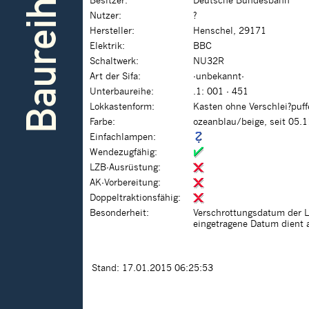
Baureihe
Besitzer:
Deutsche Bundesbahn
Nutzer:
?
Hersteller:
Henschel, 29171
Elektrik:
BBC
Schaltwerk:
NU32R
Art der Sifa:
-unbekannt-
Unterbaureihe:
.1: 001 - 451
Lokkastenform:
Kasten ohne Verschlei?puf
Farbe:
ozeanblau/beige, seit 05.
Einfachlampen:
Wendezugfähig:
LZB-Ausrüstung:
AK-Vorbereitung:
Doppeltraktionsfähig:
Besonderheit:
Verschrottungsdatum der Lok
eingetragene Datum dient a
Stand: 17.01.2015 06:25:53