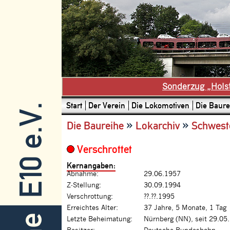
Sonderzug „Hols
Start
Der Verein
Die Lokomotiven
Die Baure
E10 e.V.
»
»
Die Baureihe
Lokarchiv
Schwest
Verschrottet
Kernangaben:
Abnahme:
29.06.1957
Z-Stellung:
30.09.1994
Verschrottung:
??.??.1995
Erreichtes Alter:
37 Jahre, 5 Monate, 1 Tag
Letzte Beheimatung:
Nürnberg (NN), seit 29.05