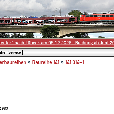
tentor“ nach Lübeck am 05.12.2026 - Buchung ab Juni 2
ihe
Service
»
»
erbaureihen
Baureihe 141
141 014–1
.1983