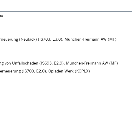
au
erneuerung (Neulack) (IS703, E3.0), München-Freimann AW (MF)
ung von Unfallschäden (IS693, E2.9), München-Freimann AW (MF)
herneuerung (IS700, E2.0), Opladen Werk (KOPLX)
n