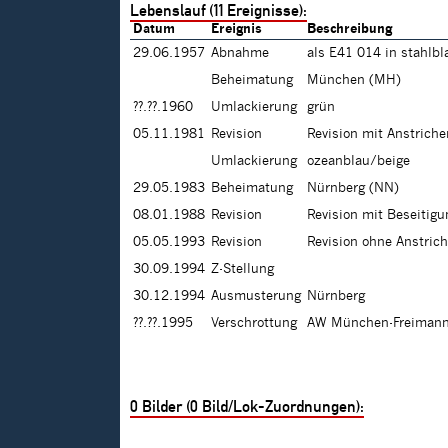
Lebenslauf (11 Ereignisse):
Datum
Ereignis
Beschreibung
29.06.1957
Abnahme
als E41 014 in stahlbl
Beheimatung
München (MH)
??.??.1960
Umlackierung
grün
05.11.1981
Revision
Revision mit Anstrich
Umlackierung
ozeanblau/beige
29.05.1983
Beheimatung
Nürnberg (NN)
08.01.1988
Revision
Revision mit Beseitig
05.05.1993
Revision
Revision ohne Anstric
30.09.1994
Z-Stellung
30.12.1994
Ausmusterung
Nürnberg
??.??.1995
Verschrottung
AW München-Freiman
0
Bilder (
0
Bild/Lok-Zuordnungen):