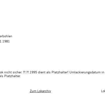
ferbohlen
11.1981
 nicht sicher. ??.??.1995 dient als Platzhalter! Umlackierungsdatum in g
ls Platzhalter.
Lo
Zum Lokarchiv