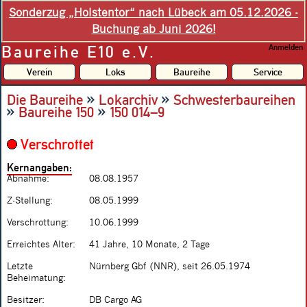
Sonderzug „Holstentor“ nach Lübeck am 05.12.2026 -
Buchung ab Juni 2026!
Baureihe E10 e.V.
Anmelden
Verein
Loks
Baureihe
Service
»
»
Die Baureihe
Lokarchiv
Schwesterbaureihen
»
»
Baureihe 150
150 014–9
Verschrottet
Kernangaben:
Abnahme:
08.08.1957
Z-Stellung:
08.05.1999
Verschrottung:
10.06.1999
Erreichtes Alter:
41 Jahre, 10 Monate, 2 Tage
Letzte
Nürnberg Gbf (NNR), seit 26.05.1974
Beheimatung:
Besitzer:
DB Cargo AG