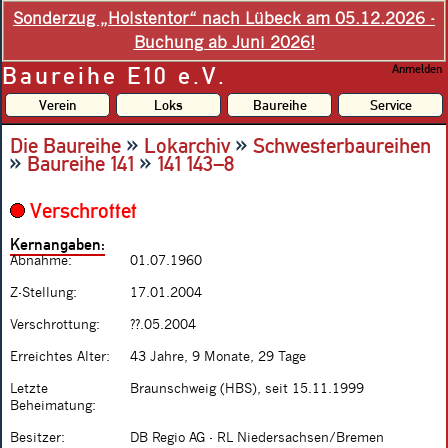
Sonderzug „Holstentor“ nach Lübeck am 05.12.2026 -
Buchung ab Juni 2026!
Baureihe E10 e.V.
Anmelden
Verein
Loks
Baureihe
Service
»
»
Die Baureihe
Lokarchiv
Schwesterbaureihen
»
»
Baureihe 141
141 143–8
Verschrottet
Kernangaben:
Abnahme:
01.07.1960
Z-Stellung:
17.01.2004
Verschrottung:
??.05.2004
Erreichtes Alter:
43 Jahre, 9 Monate, 29 Tage
Letzte
Braunschweig (HBS), seit 15.11.1999
Beheimatung:
Besitzer:
DB Regio AG - RL Niedersachsen/Bremen