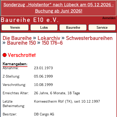
Sonderzug „Holstentor“ nach Lübeck am 05.12.2026 -
Buchung ab Juni 2026!
Baureihe E10 e.V.
Anmelden
Verein
Loks
Baureihe
Service
»
»
Die Baureihe
Lokarchiv
Schwesterbaureihen
»
»
Baureihe 150
150 176–6
Verschrottet
Kernangaben:
Abnahme:
23.01.1973
Z-Stellung:
05.06.1999
Verschrottung:
10.08.1999
Erreichtes Alter:
26 Jahre, 6 Monate, 18 Tage
Letzte
Kornwestheim Rbf (TK), seit 10.12.1997
Beheimatung:
Besitzer:
DB Cargo AG