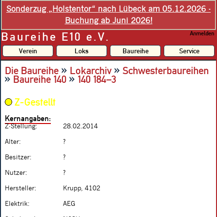
Sonderzug „Holstentor“ nach Lübeck am 05.12.2026 -
Buchung ab Juni 2026!
Baureihe E10 e.V.
Anmelden
Verein
Loks
Baureihe
Service
»
»
Die Baureihe
Lokarchiv
Schwesterbaureihen
»
»
Baureihe 140
140 184–3
Z-Gestellt
Kernangaben:
Z-Stellung:
28.02.2014
Alter:
?
Besitzer:
?
Nutzer:
?
Hersteller:
Krupp, 4102
Elektrik:
AEG