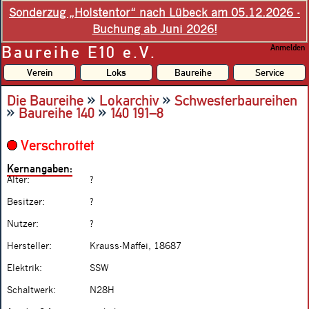
Sonderzug „Holstentor“ nach Lübeck am 05.12.2026 -
Buchung ab Juni 2026!
Baureihe E10 e.V.
Anmelden
Verein
Loks
Baureihe
Service
»
»
Die Baureihe
Lokarchiv
Schwesterbaureihen
»
»
Baureihe 140
140 191–8
Verschrottet
Kernangaben:
Alter:
?
Besitzer:
?
Nutzer:
?
Hersteller:
Krauss-Maffei, 18687
Elektrik:
SSW
Schaltwerk:
N28H