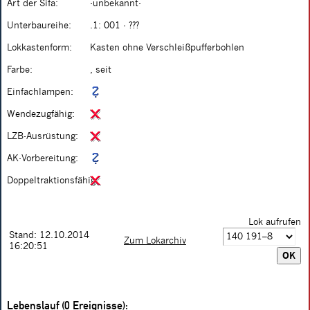
Art der Sifa:
-unbekannt-
Unterbaureihe:
.1: 001 - ???
Lokkastenform:
Kasten ohne Verschleißpufferbohlen
Farbe:
, seit
Einfachlampen:
Wendezugfähig:
LZB-Ausrüstung:
AK-Vorbereitung:
Doppeltraktionsfähig:
Lok aufrufen
Stand: 12.10.2014
Zum Lokarchiv
16:20:51
Lebenslauf (0 Ereignisse):