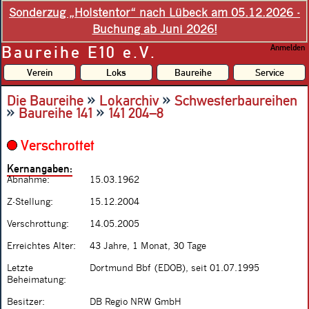
Sonderzug „Holstentor“ nach Lübeck am 05.12.2026 -
Buchung ab Juni 2026!
Baureihe E10 e.V.
Anmelden
Verein
Loks
Baureihe
Service
»
»
Die Baureihe
Lokarchiv
Schwesterbaureihen
»
»
Baureihe 141
141 204–8
Verschrottet
Kernangaben:
Abnahme:
15.03.1962
Z-Stellung:
15.12.2004
Verschrottung:
14.05.2005
Erreichtes Alter:
43 Jahre, 1 Monat, 30 Tage
Letzte
Dortmund Bbf (EDOB), seit 01.07.1995
Beheimatung:
Besitzer:
DB Regio NRW GmbH