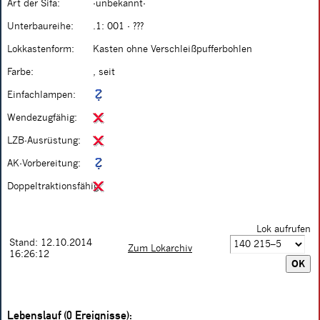
Art der Sifa:
-unbekannt-
Unterbaureihe:
.1: 001 - ???
Lokkastenform:
Kasten ohne Verschleißpufferbohlen
Farbe:
, seit
Einfachlampen:
Wendezugfähig:
LZB-Ausrüstung:
AK-Vorbereitung:
Doppeltraktionsfähig:
Lok aufrufen
Stand: 12.10.2014
Zum Lokarchiv
16:26:12
Lebenslauf (0 Ereignisse):