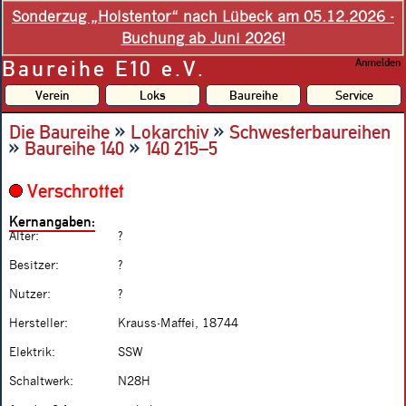
Sonderzug „Holstentor“ nach Lübeck am 05.12.2026 -
Buchung ab Juni 2026!
Baureihe E10 e.V.
Anmelden
Verein
Loks
Baureihe
Service
»
»
Die Baureihe
Lokarchiv
Schwesterbaureihen
»
»
Baureihe 140
140 215–5
Verschrottet
Kernangaben:
Alter:
?
Besitzer:
?
Nutzer:
?
Hersteller:
Krauss-Maffei, 18744
Elektrik:
SSW
Schaltwerk:
N28H