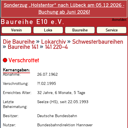
Sonderzug „Holstentor“ nach Lübeck am 05.12.2026 -
Buchung ab Juni 2026!
Baureihe E10 e.V.
Anmelden
Verein
Loks
Baureihe
Service
»
»
Die Baureihe
Lokarchiv
Schwesterbaureihen
»
»
Baureihe 141
141 220–4
Verschrottet
Kernangaben:
Abnahme:
26.07.1962
Verschrottung:
??.02.1995
Erreichtes Alter:
32 Jahre, 6 Monate, 5 Tage
Letzte
Seelze (HS), seit 22.05.1993
Beheimatung:
Besitzer:
Deutsche Bundesbahn
Nutzer:
Bundesbahndirektion Hannover