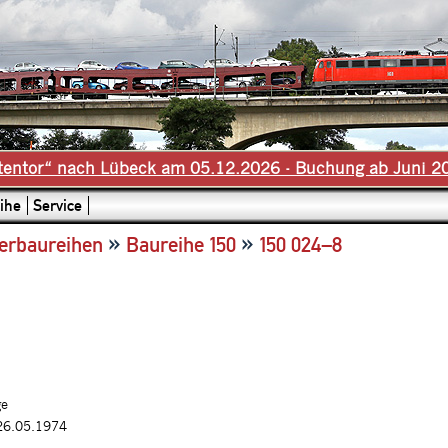
tentor“ nach Lübeck am 05.12.2026 - Buchung ab Juni 2
ihe
Service
»
»
erbaureihen
Baureihe 150
150 024–8
ge
26.05.1974