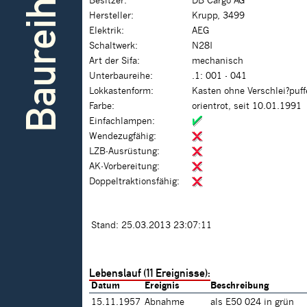
Baureihe
Besitzer:
DB Cargo AG
Hersteller:
Krupp, 3499
Elektrik:
AEG
Schaltwerk:
N28I
Art der Sifa:
mechanisch
Unterbaureihe:
.1: 001 - 041
Lokkastenform:
Kasten ohne Verschlei?puf
Farbe:
orientrot, seit 10.01.1991
Einfachlampen:
Wendezugfähig:
LZB-Ausrüstung:
AK-Vorbereitung:
Doppeltraktionsfähig:
Stand: 25.03.2013 23:07:11
Lebenslauf (11 Ereignisse):
Datum
Ereignis
Beschreibung
15.11.1957
Abnahme
als E50 024 in grün