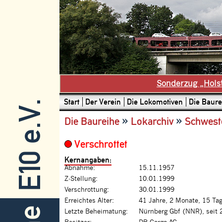
Sonderzug „Hols
Start
Der Verein
Die Lokomotiven
Die Baure
E10 e.V.
»
»
Die Baureihe
Lokarchiv
Schwest
Verschrottet
Kernangaben:
Abnahme:
15.11.1957
Z-Stellung:
10.01.1999
Verschrottung:
30.01.1999
Erreichtes Alter:
41 Jahre, 2 Monate, 15 Ta
Letzte Beheimatung:
Nürnberg Gbf (NNR), seit 