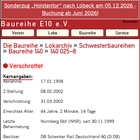
Sonderzug „Holstentor“ nach Lübeck am 05.12.2026 -
Buchung ab Juni 2026!
Baureihe E10 e.V.
Anmelden
Verein
Loks
Baureihe
Service
»
»
Die Baureihe
Lokarchiv
Schwesterbaureihen
»
»
Baureihe 140
140 025–8
Verschrottet
Kernangaben:
Abnahme:
17.01.1958
Z-Stellung:
08.02.2002
Verschrottung:
31.03.2002
Erreichtes Alter:
44 Jahre, 2 Monate, 14 Tage
Letzte
Nürnberg Gbf (NNR), seit 30.11.1999
Beheimatung:
Besitzer:
DB Schenker Rail Deutschland AG (D-DB)