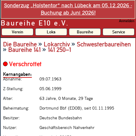
Sonderzug „Holstentor“ nach Lübeck am 05.12.2026 -
Buchung ab Juni 2026!
Baureihe E10 e.V.
Anmelden
Verein
Loks
Baureihe
Service
»
»
Die Baureihe
Lokarchiv
Schwesterbaureihen
»
»
Baureihe 141
141 250–1
Verschrottet
Kernangaben:
Abnahme:
09.07.1963
Z-Stellung:
05.06.1999
Alter:
63 Jahre, 0 Monate, 29 Tage
Beheimatung:
Dortmund Bbf (EDOB), seit 01.11.1995
Besitzer:
Deutsche Bundesbahn
Nutzer:
Geschäftsbereich Nahverkehr