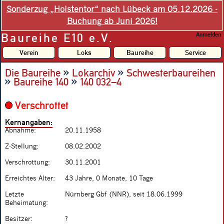
Sonderzug „Holstentor“ nach Lübeck am 05.12.2026 -
Buchung ab Juni 2026!
Baureihe E10 e.V.
Anmelden
Verein
Loks
Baureihe
Service
»
»
Die Baureihe
Lokarchiv
Schwesterbaureihen
»
»
Baureihe 140
140 032–4
Verschrottet
Kernangaben:
Abnahme:
20.11.1958
Z-Stellung:
08.02.2002
Verschrottung:
30.11.2001
Erreichtes Alter:
43 Jahre, 0 Monate, 10 Tage
Letzte
Nürnberg Gbf (NNR), seit 18.06.1999
Beheimatung:
Besitzer:
?