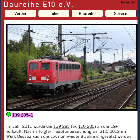
Baureihe E10 e.V.
Anmelden
Verein
Loks
Baureihe
Service
139 285–1
Im Jahr 2011 wurde die
139 285
(ex
110 285
) an die EGP
verkauft. Nach erfolgter Hauptuntersuchung am 31.5.2012 im
Werk Dessau kann die Lok nun wieder 8 Jahre eingesetzt werden.