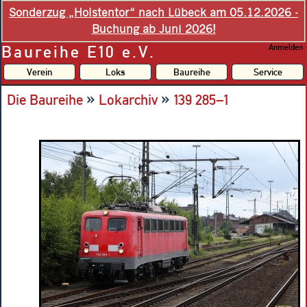
Sonderzug „Holstentor“ nach Lübeck am 05.12.2026 -
Buchung ab Juni 2026!
Baureihe E10 e.V.
Anmelden
Verein
Loks
Baureihe
Service
»
»
Die Baureihe
Lokarchiv
139 285–1