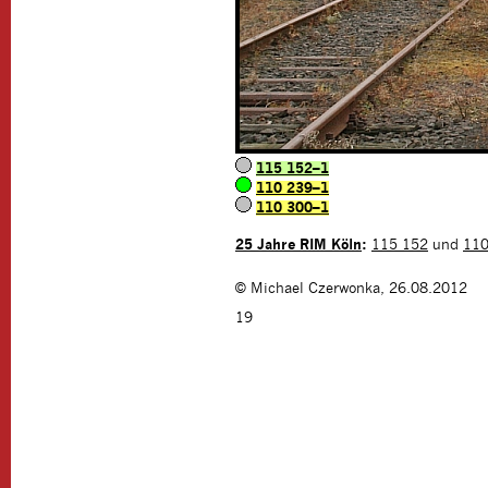
115 152–1
110 239–1
110 300–1
25 Jahre RIM Köln
:
115 152
und
110
©
Michael Czerwonka
,
26.08.2012
19