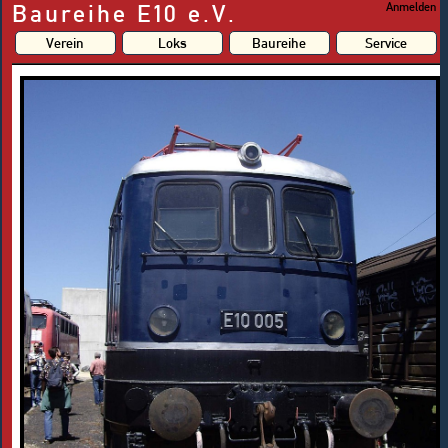
Baureihe E10 e.V.
Anmelden
Verein
Loks
Baureihe
Service