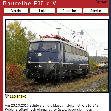
Baureihe E10 e.V.
Anmelden
Verein
Loks
Baureihe
Service
110 348–0
Am 23.10.2015 zeigte sich die Museumslokomotive
E10 348
in
Koblenz-Lützel noch einmal aufgerüstet, bevor sie in den