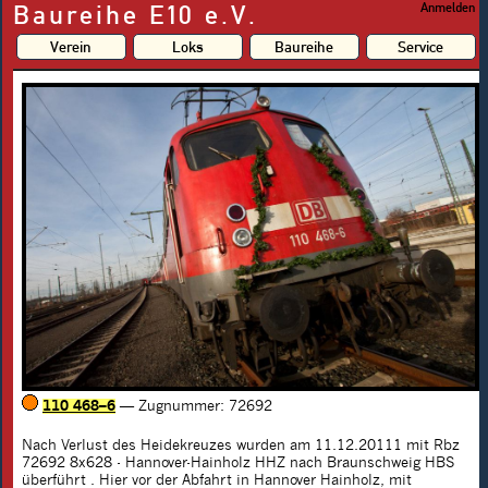
Baureihe E10 e.V.
Anmelden
Verein
Loks
Baureihe
Service
110 468–6
— Zugnummer: 72692
Nach Verlust des Heidekreuzes wurden am 11.12.20111 mit Rbz
72692 8x628 - Hannover-Hainholz HHZ nach Braunschweig HBS
überführt . Hier vor der Abfahrt in Hannover Hainholz, mit