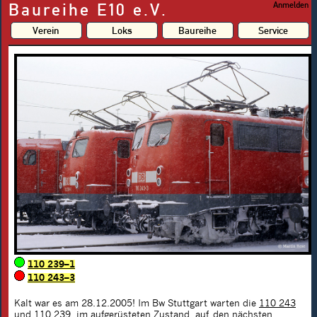
Baureihe E10 e.V.
Anmelden
Verein
Loks
Baureihe
Service
110 239–1
110 243–3
Kalt war es am 28.12.2005! Im Bw Stuttgart warten die
110 243
und
110 239
, im aufgerüsteten Zustand, auf den nächsten