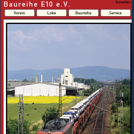
Baureihe E10 e.V.
Anmelden
Verein
Loks
Baureihe
Service