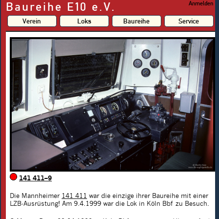
Baureihe E10 e.V.
Anmelden
Verein
Loks
Baureihe
Service
141 411–9
Die Mannheimer
141 411
war die einzige ihrer Baureihe mit einer
LZB-Ausrüstung! Am 9.4.1999 war die Lok in Köln Bbf zu Besuch.