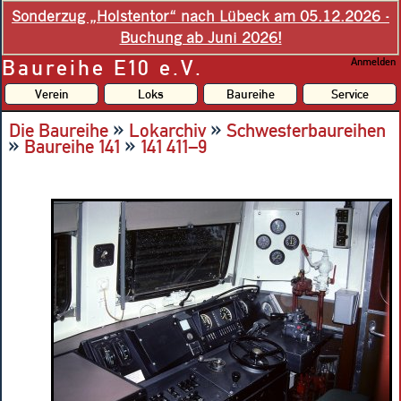
Sonderzug „Holstentor“ nach Lübeck am 05.12.2026 -
Buchung ab Juni 2026!
Baureihe E10 e.V.
Anmelden
Verein
Loks
Baureihe
Service
»
»
Die Baureihe
Lokarchiv
Schwesterbaureihen
»
»
Baureihe 141
141 411–9