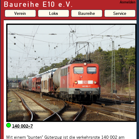
Baureihe E10 e.V.
Anmelden
Verein
Loks
Baureihe
Service
140 002–7
Mit einem "bunten" Güterzug ist die verkehrsrote
140 002
am