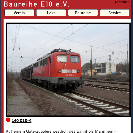
Baureihe E10 e.V.
Anmelden
Verein
Loks
Baureihe
Service
140 013–4
Auf einem Güterzuggleis westlich des Bahnhofs Mannheim-