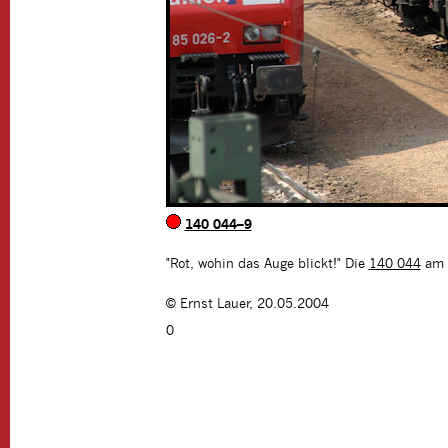
140 044–9
"Rot, wohin das Auge blickt!" Die
140 044
am 
©
Ernst Lauer
,
20.05.2004
0