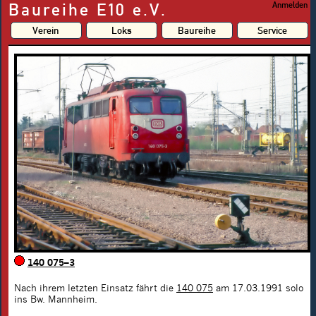
Baureihe E10 e.V.
Anmelden
Verein
Loks
Baureihe
Service
140 075–3
Nach ihrem letzten Einsatz fährt die
140 075
am 17.03.1991 solo
ins Bw. Mannheim.