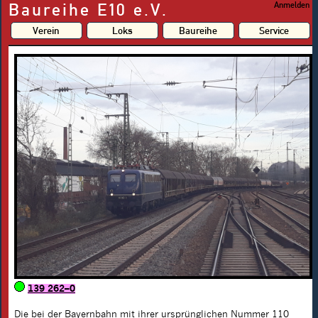
Baureihe E10 e.V.
Anmelden
Verein
Loks
Baureihe
Service
139 262–0
Die bei der Bayernbahn mit ihrer ursprünglichen Nummer
110