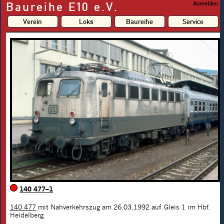
Baureihe E10 e.V.
Anmelden
Verein
Loks
Baureihe
Service
140 477–1
140 477
mit Nahverkehrszug am 26.03.1992 auf Gleis 1 im Hbf.
Heidelberg.