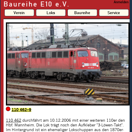
Baureihe E10 e.V.
Anmelden
Verein
Loks
Baureihe
Service
110 462–9
110 462
durchfährt am 10.12.2006 mit einer weiteren 110er den
Hbf. Mannheim. Die Lok trägt noch den Aufkleber "3-Löwen-Takt".
Im Hintergrund ist ein ehemaliger Lokschuppen aus den 1870er-