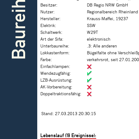
Baureihe
Besitzer:
DB Regio NRW GmbH
Nutzer:
Regionalbereich Rheinland
Hersteller:
Krauss-Maffei, 19237
Elektrik:
SSW
Schaltwerk:
W29T
Art der Sifa:
elektronisch
Unterbaureihe:
.3: Alle anderen
Lokkastenform:
Bügelfalte ohne Verschleiß
Farbe:
verkehrsrot, seit 27.01.20
Einfachlampen:
Wendezugfähig:
LZB-Ausrüstung:
AK-Vorbereitung:
Doppeltraktionsfähig:
Stand: 27.03.2013 20:30:15
Lebenslauf (19 Ereignisse):