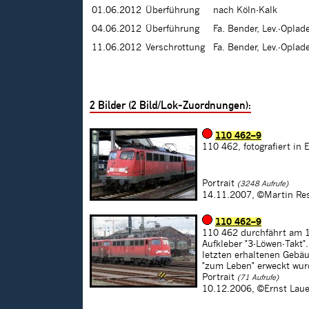
01.06.2012
Überführung
nach Köln-Kalk
04.06.2012
Überführung
Fa. Bender, Lev.-Oplad
11.06.2012
Verschrottung
Fa. Bender, Lev.-Oplad
2
Bilder (
2
Bild/Lok-Zuordnungen):
110 462–9
110 462, fotografiert i
Portrait
(3248 Aufrufe)
14.11.2007,
©Martin Re
110 462–9
110 462 durchfährt am 1
Aufkleber "3-Löwen-Takt"
letzten erhaltenen Gebä
"zum Leben" erweckt wur
Portrait
(71 Aufrufe)
10.12.2006,
©Ernst Laue