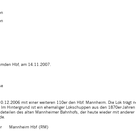
en
en
n Emden Hbf, am 14.11.2007.
se
0.12.2006 mit einer weiteren 110er den Hbf. Mannheim. Die Lok trägt 
. Im Hintergrund ist ein ehemaliger Lokschuppen aus den 1870er-Jahren 
udeteilen des alten Mannheimer Bahnhofs, der heute wieder mit anderer
de.
r
Mannheim Hbf (RM)