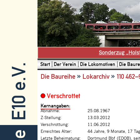
Sonderzug „Hols
Start
Der Verein
Die Lokomotiven
Die Baure
E10 e.V.
»
»
Die Baureihe
Lokarchiv
110 462–
Verschrottet
Kernangaben:
Abnahme:
25.08.1967
Z-Stellung:
13.03.2012
Verschrottung:
11.06.2012
Erreichtes Alter:
44 Jahre, 9 Monate, 17 Ta
Letzte Beheimatung:
Dortmund Bbf (EDOB), sei