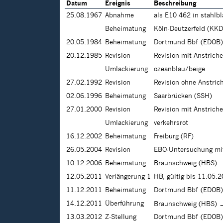
Datum
Ereignis
Beschreibung
25.08.1967
Abnahme
als E10 462 in stahlb
Beheimatung
Köln-Deutzerfeld (KKD
20.05.1984
Beheimatung
Dortmund Bbf (EDOB)
20.12.1985
Revision
Revision mit Anstrich
Umlackierung
ozeanblau/beige
27.02.1992
Revision
Revision ohne Anstric
02.06.1996
Beheimatung
Saarbrücken (SSH)
27.01.2000
Revision
Revision mit Anstrich
Umlackierung
verkehrsrot
16.12.2002
Beheimatung
Freiburg (RF)
26.05.2004
Revision
EBO-Untersuchung mit
10.12.2006
Beheimatung
Braunschweig (HBS)
12.05.2011
Verlängerung 1
HB, gültig bis 11.05.
11.12.2011
Beheimatung
Dortmund Bbf (EDOB)
14.12.2011
Überführung
Braunschweig (HBS) 
13.03.2012
Z-Stellung
Dortmund Bbf (EDOB) 