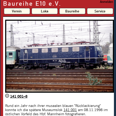
Baureihe E10 e.V.
Anmelden
Verein
Loks
Baureihe
Service
141 001–8
Rund ein Jahr nach ihrer musealen blauen "Rücklackierung"
konnte ich die spätere Museumslok
141 001
am 08.11.1998 im
östlichen Vorfeld des Hbf. Mannheim fotografieren.