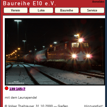
Baureihe E10 e.V.
Anmelden
Verein
Loks
Baureihe
Service
139 145–7
mit dem Leunapendel
©
Volker Thalhäuser
,
31.10.2000
—
Gießen
Hinzugefügt: