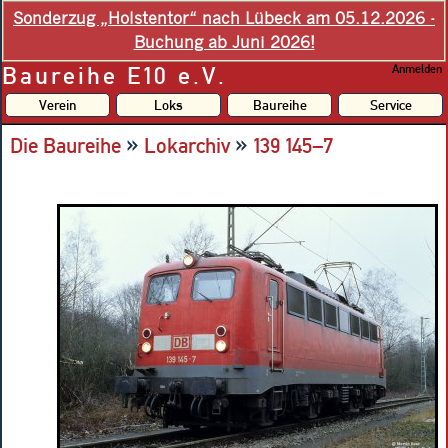
Sonderzug „Holstentor“ nach Lübeck am 05.12.2026 -
Buchung ab Juni 2026!
Baureihe E10 e.V.
Anmelden
Verein
Loks
Baureihe
Service
»
»
Die Baureihe
Lokarchiv
139 145–7