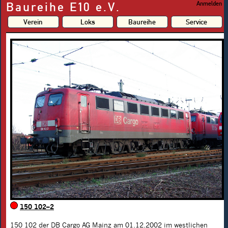
Baureihe E10 e.V.
Anmelden
Verein
Loks
Baureihe
Service
150 102–2
150 102
der DB Cargo AG Mainz am 01.12.2002 im westlichen